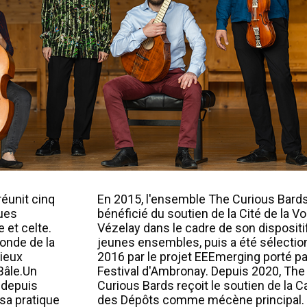
éunit cinq
En 2015, l'ensemble The Curious Bards
ues
bénéficié du soutien de la Cité de la Vo
 et celte.
Vézelay dans le cadre de son dispositi
onde de la
jeunes ensembles, puis a été sélectio
ieux
2016 par le projet EEEmerging porté pa
Bâle.Un
Festival d'Ambronay. Depuis 2020, The
depuis
Curious Bards reçoit le soutien de la C
sa pratique
des Dépôts comme mécène principal.