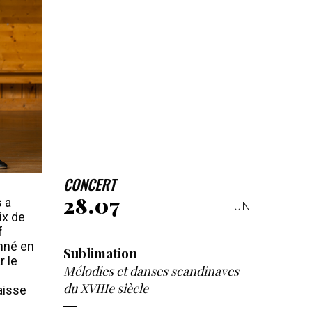
CONCERT
28.07
 a
LUN
ix de
f
nné en
Sublimation
r le
Mélodies et danses scandinaves
du XVIIIe siècle
aisse