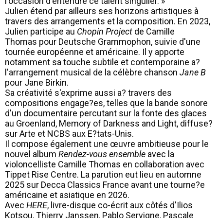
l'occasion d'entendre ce talent singulier. »
Julien étend par ailleurs ses horizons artistiques à
travers des arrangements et la composition. En 2023,
Julien participe au
Chopin Project
de Camille
Thomas pour Deutsche Grammophon, suivie d'une
tournée européenne et américaine. Il y apporte
notamment sa touche subtile et contemporaine a?
l'arrangement musical de la célèbre chanson
Jane B
pour Jane Birkin.
Sa créativité s'exprime aussi a? travers des
compositions engage?es, telles que la bande sonore
d'un documentaire percutant sur la fonte des glaces
au Groenland, Memory of Darkness and Light, diffuse?
sur Arte et NCBS aux E?tats-Unis.
Il compose également une œuvre ambitieuse pour le
nouvel album
Rendez-vous ensemble
avec la
violoncelliste Camille Thomas en collaboration avec
Tippet Rise Centre. La parution eut lieu en automne
2025 sur Decca Classics France avant une tourne?e
américaine et asiatique en 2026.
Avec
HERE
, livre-disque co-écrit aux côtés d'Ilios
Kotsou, Thierry Janssen, Pablo Servigne, Pascale