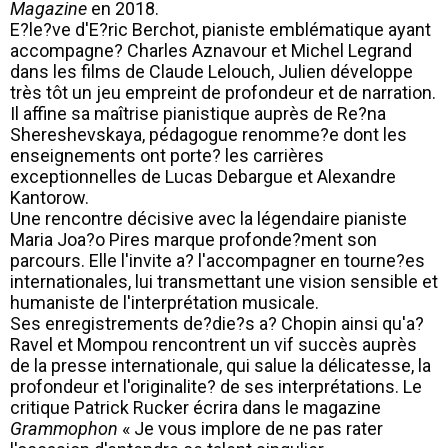
Magazine
en 2018.
E?le?ve d'E?ric Berchot, pianiste emblématique ayant
accompagne? Charles Aznavour et Michel Legrand
dans les films de Claude Lelouch, Julien développe
très tôt un jeu empreint de profondeur et de narration.
Il affine sa maîtrise pianistique auprès de Re?na
Shereshevskaya, pédagogue renomme?e dont les
enseignements ont porte? les carrières
exceptionnelles de Lucas Debargue et Alexandre
Kantorow.
Une rencontre décisive avec la légendaire pianiste
Maria Joa?o Pires marque profonde?ment son
parcours. Elle l'invite a? l'accompagner en tourne?es
internationales, lui transmettant une vision sensible et
humaniste de l'interprétation musicale.
Ses enregistrements de?die?s a? Chopin ainsi qu'a?
Ravel et Mompou rencontrent un vif succès auprès
de la presse internationale, qui salue la délicatesse, la
profondeur et l'originalite? de ses interprétations. Le
critique Patrick Rucker écrira dans le magazine
Grammophon
« Je vous implore de ne pas rater