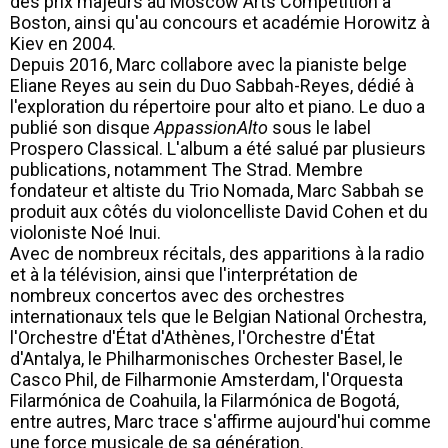
des prix majeurs au Moscow Arts Competition à
Boston, ainsi qu'au concours et académie Horowitz à
Kiev en 2004.
Depuis 2016, Marc collabore avec la pianiste belge
Eliane Reyes au sein du Duo Sabbah-Reyes, dédié à
l'exploration du répertoire pour alto et piano. Le duo a
publié son disque
AppassionAlto
sous le label
Prospero Classical. L'album a été salué par plusieurs
publications, notamment The Strad. Membre
fondateur et altiste du Trio Nomada, Marc Sabbah se
produit aux côtés du violoncelliste David Cohen et du
violoniste Noé Inui.
Avec de nombreux récitals, des apparitions à la radio
et à la télévision, ainsi que l'interprétation de
nombreux concertos avec des orchestres
internationaux tels que le Belgian National Orchestra,
l'Orchestre d'État d'Athènes, l'Orchestre d'État
d'Antalya, le Philharmonisches Orchester Basel, le
Casco Phil, de Filharmonie Amsterdam, l'Orquesta
Filarmónica de Coahuila, la Filarmónica de Bogotá,
entre autres, Marc trace s'affirme aujourd'hui comme
une force musicale de sa génération.