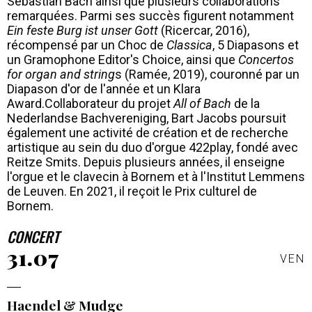
Sebastian Bach ainsi que plusieurs collaborations
remarquées. Parmi ses succès figurent notamment
Ein feste Burg ist unser Gott
(Ricercar, 2016),
récompensé par un Choc de
Classica
, 5 Diapasons et
un Gramophone Editor's Choice, ainsi que
Concertos
for organ and string
s (Ramée, 2019), couronné par un
Diapason d'or de l'année et un Klara
Award.Collaborateur du projet
All of Bach
de la
Nederlandse Bachvereniging, Bart Jacobs poursuit
également une activité de création et de recherche
artistique au sein du duo d'orgue 422play, fondé avec
Reitze Smits. Depuis plusieurs années, il enseigne
l'orgue et le clavecin à Bornem et à l'Institut Lemmens
de Leuven. En 2021, il reçoit le Prix culturel de
Bornem.
CONCERT
31.07
VEN
Haendel & Mudge