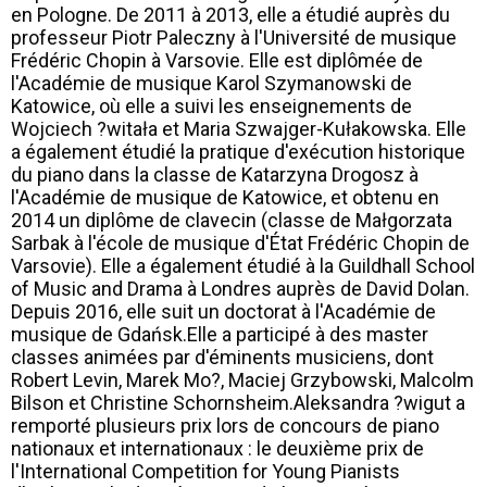
en Pologne. De 2011 à 2013, elle a étudié auprès du
professeur Piotr Paleczny à l'Université de musique
Frédéric Chopin à Varsovie. Elle est diplômée de
l'Académie de musique Karol Szymanowski de
Katowice, où elle a suivi les enseignements de
Wojciech ?witała et Maria Szwajger-Kułakowska. Elle
a également étudié la pratique d'exécution historique
du piano dans la classe de Katarzyna Drogosz à
l'Académie de musique de Katowice, et obtenu en
2014 un diplôme de clavecin (classe de Małgorzata
Sarbak à l'école de musique d'État Frédéric Chopin de
Varsovie). Elle a également étudié à la Guildhall School
of Music and Drama à Londres auprès de David Dolan.
Depuis 2016, elle suit un doctorat à l'Académie de
musique de Gdańsk.Elle a participé à des master
classes animées par d'éminents musiciens, dont
Robert Levin, Marek Mo?, Maciej Grzybowski, Malcolm
Bilson et Christine Schornsheim.Aleksandra ?wigut a
remporté plusieurs prix lors de concours de piano
nationaux et internationaux : le deuxième prix de
l'International Competition for Young Pianists