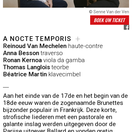
© Senne Van der Ven
BOEK UW TICKET
+
A NOCTE TEMPORIS
Reinoud Van Mechelen
haute-contre
Anna Besson
traverso
Ronan Kernoa
viola da gamba
Thomas Langlois
teorbe
Béatrice Martin
klavecimbel
Aan het einde van de 17de en het begin van de
18de eeuw waren de zogenaamde Brunettes
bijzonder populair in Frankrijk. Deze korte,
strofische liederen met een pastorale en
galante inslag werden uitgegeven door de
Parijse uitgever Ballard en vonden gretig